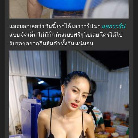
และบอกเลยว่า วันนี้ เราได้ เอาวาร์ป มา
แจกวาร์ป
แบบ จัดเต็ม ไม่มีกั้ก กันแบบฟรีๆ ไปเลย ใครได้ไป
รับรอง อยากกินส้มตำ ทั้งวัน แน่นอน