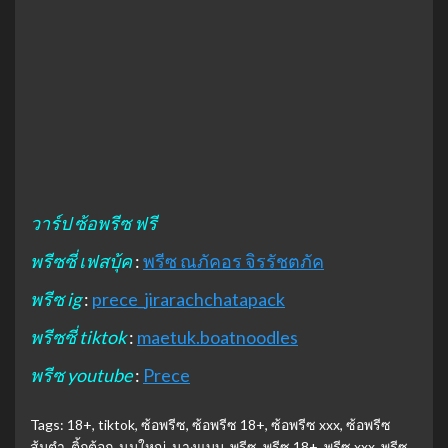
วาร์ป ซ้อพรีซ ฟรี
พรีซซี่ เฟสบุ้ค
:
พรีซ ณภัคอร จิรรัชตภัค
พรีซ ig
:
prece_jirarachchatapack
พรีซซี่ tiktok
:
maetuk.boatnoodles
พรีซ youtube
:
Prece
Tags:
18+
,
tiktok
,
ซ้อพรีซ
,
ซ้อพรีซ 18+
,
ซ้อพรีซ xxx
,
ซ้อพรีซ
ส้มตำ
,
ติ้กต้อก
,
นมใหญ่
,
นางแบบ
,
พรีซ
,
พรีซ 18+
,
พรีซ xxx
,
พรีซ