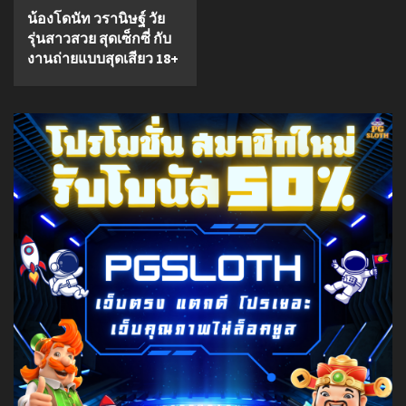
น้องโดนัท วรานิษฐ์ วัย
รุ่นสาวสวย สุดเซ็กซี่ กับ
งานถ่ายแบบสุดเสียว 18+