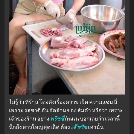
ไม่รู้ว่า ที่ร้าน โด่งดังเรื่องความ เผ็ด ความแซ่บ นี่
เพราะ รสชาติ อัน จัดจ้าน ของ ส้มตำ หรือว่า เพราะ
เจ้าของร้าน อย่าง
พรีซซี่
กันแน่ บอกเลยว่า เวลานี้
นึกถึง สาวใหญ่ สุดเด็ด ต้อง
เจ๊ พรีซ
เท่านั้น