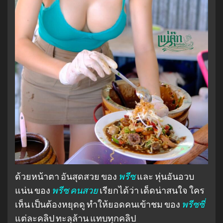
ด้วยหน้าตา อันสุดสวย ของ
พรีซ
และ หุ่นอันอวบ
แน่น ของ
พรีซ
คนสวย
เรียกได้ว่า เด็ดน่าสนใจ ใคร
เห็น เป็นต้องหยุดดู ทำให้ยอดคนเข้าชม ของ
พรีซซี่
แต่ละคลิป ทะลุล้าน แทบทุกคลิป