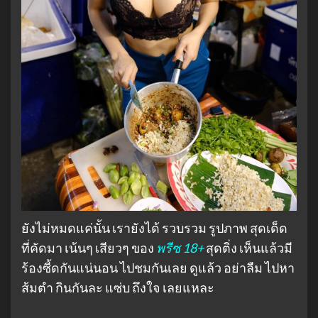
ยังไม่หมดแค่นั้น เรายังได้ รวบรวม รูปภาพ สุดเด็ด
ที่คัดมา เน้นๆ เสียวๆ ของ
พรีซ 18+
สุดติ่ง เห็นแล้วมี
ร้องซี้ดกันแน่นอน ไปชมกันเลย ดูแล้ว อย่าลืม ไปหา
ส้มตำ กินกันละ แซ่บ ถึงใจ เลยแหละ