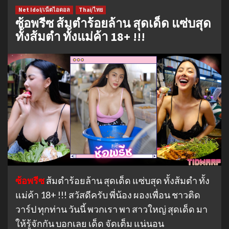
Net Idol/เน็ตไอดอล
Thai/ไทย
ซ้อพรีซ ส้มตำร้อยล้าน สุดเด็ด แซ่บสุด
ทั้งส้มตำ ทั้งแม่ค้า 18+ !!!
ซ้อพรีซ
ส้มตำร้อยล้าน สุดเด็ด แซ่บสุด ทั้งส้มตำ ทั้ง
แม่ค้า 18+ !!! สวัสดีครับ พี่น้อง ผองเพื่อน ชาวติด
วาร์ป ทุกท่าน วันนี้ พวกเรา พา สาวใหญ่ สุดเด็ด มา
ให้รู้จักกัน บอกเลย เด็ด จัดเต็ม แน่นอน