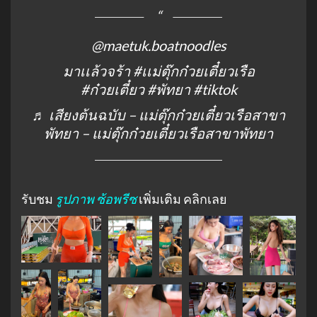
@maetuk.boatnoodles
มาเเล้วจร้า
#เเม่ตุ๊กก๋วยเตี๋ยวเรือ
#ก๋วยเตี๋ยว
#พัทยา
#tiktok
♬ เสียงต้นฉบับ – แม่ตุ๊กก๋วยเตี๋ยวเรือสาขา
พัทยา – แม่ตุ๊กก๋วยเตี๋ยวเรือสาขาพัทยา
รับชม
รูปภาพ ซ้อพรีซ
เพิ่มเติม คลิกเลย