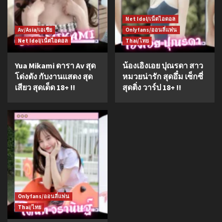
Net Idol/เน็ตไอดอล
Av/Asia/เอเชีย
Onlyfans/ออนลี่แฟน
Net Idol/เน็ตไอดอล
Thai/ไทย
Yua Mikami ดารา Av สุด
น้องเอิงเอย ปุณรดา สาว
โด่งดัง กับงานแสดง สุด
หมวยน่ารัก สุดอึ๋ม เซ็กซี่
เสียว สุดเด็ด 18+ !!
สุดติ่ง วาร์ป 18+ !!
Onlyfans/ออนลี่แฟน
Thai/ไทย