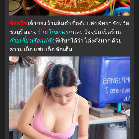
ซ้อพรีซ
เจ้าของ ร้านส้มตำ ชื่อดัง แห่ง พัทยา จังหวัด
ชลบุรี อย่าง
ร้าน ไก่ยกครก
และ ปัจจุบัน เปิดร้าน
ก๋วยเตี๋ยวเรือแม่ตุ๊ก
ที่เรียกได้ว่า โด่งดังมาก ด้วย
ความ เผ็ด แซ่บ เด็ด จัดเต็ม