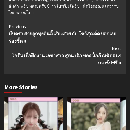
ส้มตำ
,
พรีซ หลุด
,
พรีซซี่
,
วาร์ปฟรี
,
เจ๊พรีซ
,
เน็ตไอดอล
,
แจกวาร์ป
,
ไก่ยกครก
,
ไทย
Continue
Previous
มีนตรา สายลูกทุ่งอินดี้ เสียงสวย กับ โชว์สุดเด็ด บอกเลย
Reading
ร้องซี้ด !!
Next
โกรัน เด็กฝึกงาน เลขาสาว สุดน่ารัก ของ นิ้กกี้ ณฉัตร แจ
กวาร์ปฟรี !!
More Stories