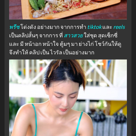
พรีซ
โด่งดัง อย่างมาก จากการทำ
tiktok
และ
reels
เป็นคลิปสั้นๆ จากการ ที่
สาวสวย
ใส่ชุด สุดเซ็กซี่
และ มี หน้าอก หน้าใจ ตู้มๆ มา ย่างไก่ โชว์กันให้ดู
จึงทำให้ คลิป เป็น ไวรัล เป็นอย่างมาก