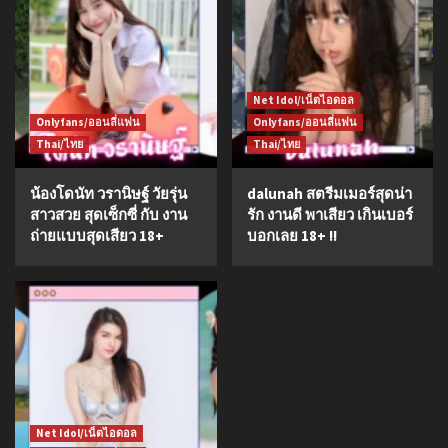
Net Idol/เน็ตไอดอล
Onlyfans/ออนลี่แฟน
Onlyfans/ออนลี่แฟน
Thai/ไทย
Thai/ไทย
น้องโดนัท วรานิษฐ์ วัยรุ่น
dalunah สตรีมเมอร์สุดน่า
สาวสวย สุดเซ็กซี่ กับ งาน
รัก งานดี พาเสียว เกินเบอร์
ถ่ายแบบสุดเสียว 18+
บอกเลย 18+ !!
Net Idol/เน็ตไอดอล