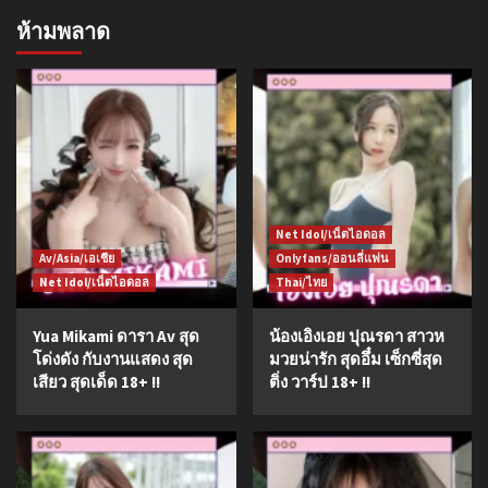
ห้ามพลาด
Net Idol/เน็ตไอดอล
Av/Asia/เอเชีย
Onlyfans/ออนลี่แฟน
Net Idol/เน็ตไอดอล
Thai/ไทย
Yua Mikami ดารา Av สุด
น้องเอิงเอย ปุณรดา สาวห
โด่งดัง กับงานแสดง สุด
มวยน่ารัก สุดอึ๋ม เซ็กซี่สุด
เสียว สุดเด็ด 18+ !!
ติ่ง วาร์ป 18+ !!