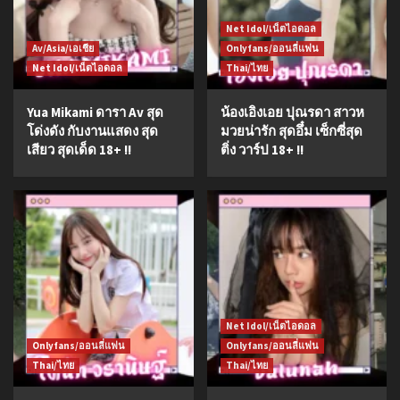
Net Idol/เน็ตไอดอล
Av/Asia/เอเชีย
Onlyfans/ออนลี่แฟน
Net Idol/เน็ตไอดอล
Thai/ไทย
Yua Mikami ดารา Av สุด
น้องเอิงเอย ปุณรดา สาวห
โด่งดัง กับงานแสดง สุด
มวยน่ารัก สุดอึ๋ม เซ็กซี่สุด
เสียว สุดเด็ด 18+ !!
ติ่ง วาร์ป 18+ !!
Net Idol/เน็ตไอดอล
Onlyfans/ออนลี่แฟน
Onlyfans/ออนลี่แฟน
Thai/ไทย
Thai/ไทย