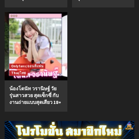
Onlyfans/ออนลี่แฟน
Thai/ไทย
น้องโดนัท วรานิษฐ์ วัย
รุ่นสาวสวย สุดเซ็กซี่ กับ
งานถ่ายแบบสุดเสียว 18+