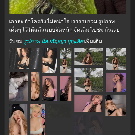
เอาละ ถ้าใครยัง ไม่หนำใจ เรารวบรวม รูปภาพ
เด็ดๆ ไว้ให้แล้ว แบบจัดหนัก จัดเต็ม ไปชม กันเลย
รับชม
รูปภาพ น้องกัญญา บุญเลิศ
เพิ่มเติม