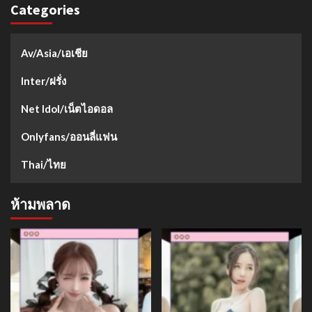
Categories
Av/Asia/เอเชีย
Inter/ฝรั่ง
Net Idol/เน็ตไอดอล
Onlyfans/ออนลี่แฟน
Thai/ไทย
ห้ามพลาด