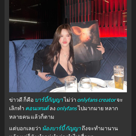
ข่าวดี ก็คือ
บาร์บี้กัญญา
ไม่ว่า
onlyfans creator
จะ
เลิกทำ
คอนเทนต์
ลง
onlyfans
ไปมากมาย หลาก
หลายคน แล้วก็ตาม
แต่บอกเลยว่า
น้องบาร์บี้ กัญญา
ถึงจะทำมานาน