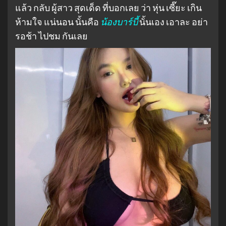
แล้ว กลับ ผู้สาว สุดเด็ด ที่บอกเลย ว่า หุ่น เซี๊ยะ เกิน
ห้ามใจ แน่นอน นั้นคือ
น้องบาร์บี้
นั้นเอง เอาละ อย่า
รอช้า ไปชม กันเลย