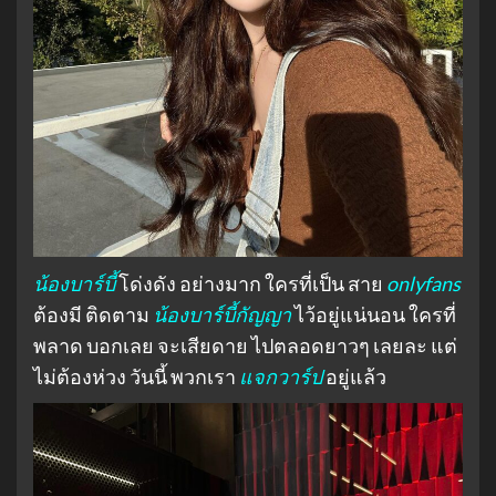
น้องบาร์บี้
โด่งดัง อย่างมาก ใครที่เป็น สาย
onlyfans
ต้องมี ติดตาม
น้องบาร์บี้กัญญา
ไว้อยู่แน่นอน ใครที่
พลาด บอกเลย จะเสียดาย ไปตลอดยาวๆ เลยละ แต่
ไม่ต้องห่วง วันนี้ พวกเรา
แจกวาร์ป
อยู่แล้ว