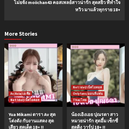
โม่ยจัง moiichan43 คอสเพลย์สาวน่ารัก สุดสยิว ที่ทำใจ
หวิว มาแล้วทุกราย 18+
More Stories
Net Idol/เน็ตไอดอล
Av/Asia/เอเชีย
Onlyfans/ออนลี่แฟน
Net Idol/เน็ตไอดอล
Thai/ไทย
Yua Mikami ดารา Av สุด
น้องเอิงเอย ปุณรดา สาว
โด่งดัง กับงานแสดง สุด
หมวยน่ารัก สุดอึ๋ม เซ็กซี่
เสียว สุดเด็ด 18+ !!
สุดติ่ง วาร์ป 18+ !!