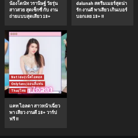
น้องโดนัท วรานิษฐ์ วัยรุ่น
dalunah สตรีมเมอร์สุดน่า
สาวสวย สุดเซ็กซี่ กับ งาน
รัก งานดี พาเสียว เกินเบอร์
ถ่ายแบบสุดเสียว 18+
บอกเลย 18+ !!
Net Idol/เน็ตไอดอล
Onlyfans/ออนลี่แฟน
Thai/ไทย
แคท ไอลดา สาวหน้าเฉี่ยว
พา เสียว งานดี 18+ วาร์ป
ฟรี !!