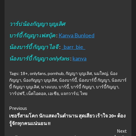
วาร์ป น้องกัญญา บุญเลิศ
บาร์บี้ กัญญา เฟสบุ้ค
:
Kanya Bunloed
น้องบาร์บี้ กัญญา ไอจี
:
_barr_bie_
น้องบาร์บี้ กัญญา onlyfans
:
kanya
Tags:
18+
,
onlyfans
,
pornhub
,
กัญญา บุญเลิศ
,
นมใหญ่
,
น้อง
กัญญา
,
น้องกัญญา บุญเลิศ
,
น้องบาร์บี้
,
น้องบาร์บี้ กัญญา
,
น้องบาร์
บี้ กัญญา บุญเลิศ
,
นางแบบ
,
บาร์บี้
,
บาร์บี้ กัญญา
,
บาร์บี้กัญญา
,
วาร์ปฟรี
,
เน็ตไอดอล
,
เอเชีย
,
แจกวาร์ป
,
ไทย
Continue
Previous
เชอรี่สามโคก นักแสดงในตำนาน สุดเสียว เร้าใจ 20+ ต้อง
Reading
รู้จักทุกคนแน่นอน !!
Next